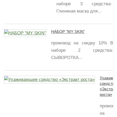
наборе 3 средства:
Глиняная маска для...
НАБОР "MY SKIN"
промокод на скидку 10% В
наборе 2 средства:
СЫВОРОТКА...
Ухажива
средство
«Экстрак
роста»
промоко
на