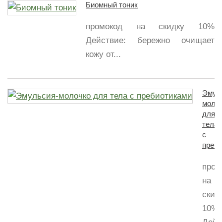
Биомный тоник
промокод на скидку 10%
Действие: бережно очищает
кожу от...
Эмул
моло
для
тела
с
преб
пром
на
скид
10%