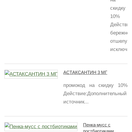
скидку
10%
Действие
бережно
отшелуши
исключая
АСТАКСАНТИН 3 МГ
промокод на скидку 10%
Действие:Дополнительный
источник...
Пенка-мусс с
постбиотиками