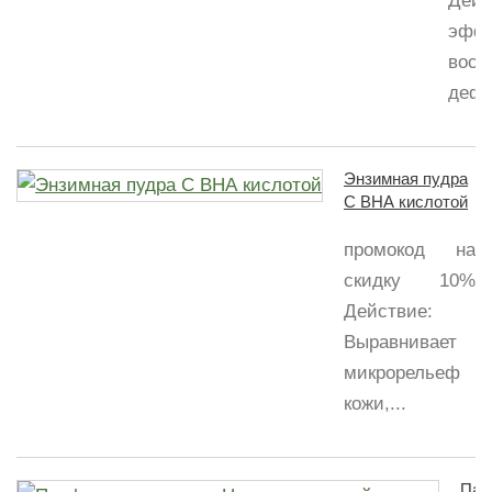
Дейс
эффе
восп
дефи
Энзимная пудра
С ВНА кислотой
промокод на
скидку 10%
Действие:
Выравнивает
микрорельеф
кожи,...
Пар