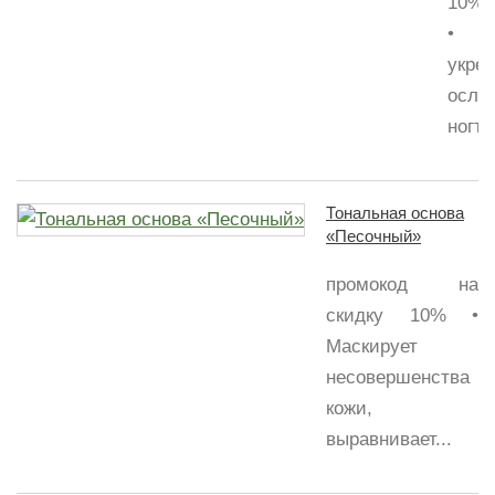
10%
•
укре
осла
ногти•
Тональная основа
«Песочный»
промокод на
скидку 10% •
Маскирует
несовершенства
кожи,
выравнивает...