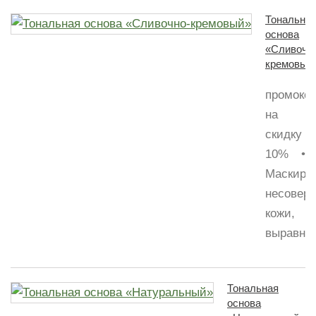
Тональна
основа
«Сливочн
кремовый
промоко
на
скидку
10% •
Маскиру
несовер
кожи,
выравнив
Тональная
основа