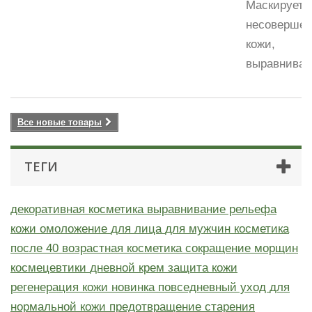
Маскирует
несовершен
кожи,
выравнивает
Все новые товары
ТЕГИ
декоративная косметика
выравнивание рельефа
кожи
омоложение
для лица
для мужчин
косметика
после 40
возрастная косметика
сокращение морщин
космецевтики
дневной крем
защита кожи
регенерация кожи
новинка
повседневный уход
для
нормальной кожи
предотвращение старения