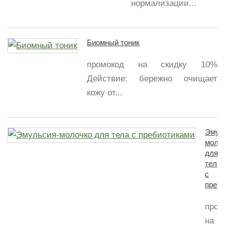
нормализации...
Биомный тоник
промокод на скидку 10%
Действие: бережно очищает
кожу от...
Эмул
моло
для
тела
с
преб
пром
на