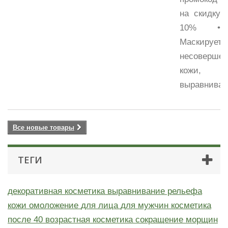
на скидку
10% •
Маскирует
несовершен
кожи,
выравнивает
Все новые товары
ТЕГИ
декоративная косметика
выравнивание рельефа
кожи
омоложение
для лица
для мужчин
косметика
после 40
возрастная косметика
сокращение морщин