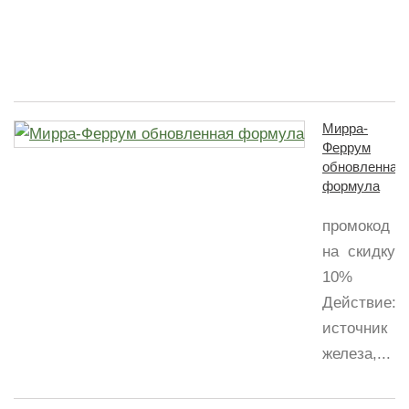
с
в
ф
Мирра-
Феррум
обновленная
формула
промокод
на скидку
10%
Действие:Д
источник
железа,...