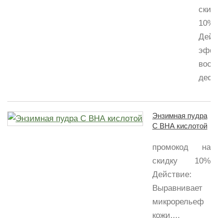
скид
10%
Дейс
эффе
восп
дефи
Энзимная пудра
С ВНА кислотой
промокод на
скидку 10%
Действие:
Выравнивает
микрорельеф
кожи,...