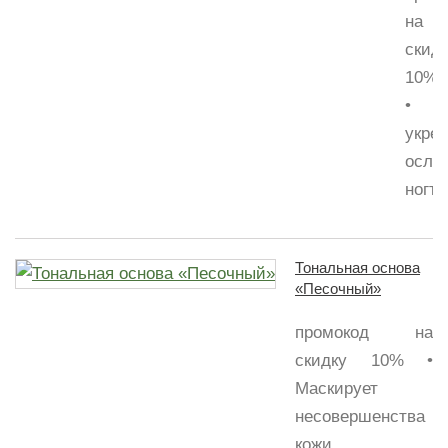
на
скид
10%
•
укре
осла
ногти•
Тональная основа
«Песочный»
промокод на
скидку 10% •
Маскирует
несовершенства
кожи,