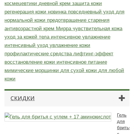
космецевтики
дневной крем
защита кожи
регенерация кожи
новинка
повседневный уход
для
нормальной кожи
предотвращение старения
антивозрастной крем
Мирра
чувствительная кожа
уход за кожей тела
интенсивное увлажнение
интенсивный уход
увлажнение кожи
профилактические средства
лифтинг-эффект
восстановление кожи
интенсивное питание
мимические морщинки
для сухой кожи
для любой
кожи
СКИДКИ
Гель
для
бритья
с