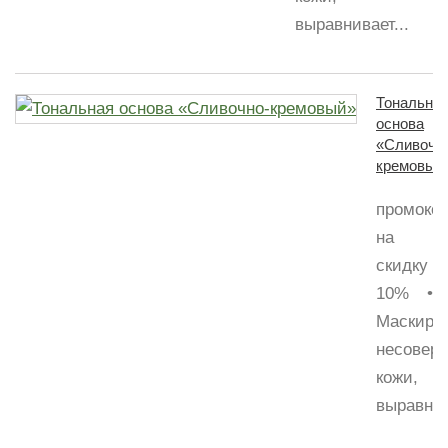
выравнивает...
Тональна
основа
«Сливочн
кремовый
промоко
на
скидку
10% •
Маскиру
несовер
кожи,
выравнив