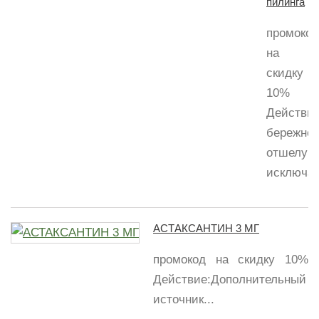
пилинга
промокод
на
скидку
10%
Действие
бережно
отшелуши
исключая
АСТАКСАНТИН 3 МГ
промокод на скидку 10%
Действие:Дополнительный
источник...