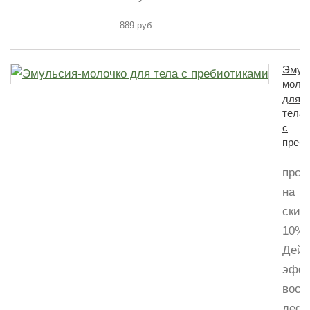
889 руб
Эмул
моло
для
тела
с
преб
пром
на
скид
10%
Дейс
эффе
восп
дефи