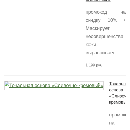
промокод на
скидку 10% •
Маскирует
несовершенства
кожи,
выравнивает...
1 199 руб
Тональна
основа
«Сливочн
кремовый
промоко
на