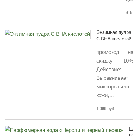
919 ру
Энзимная пудра
С ВНА кислотой
промокод на
скидку 10%
Действие:
Выравнивает
микрорельеф
кожи,...
1 399 руб
Пар
вод