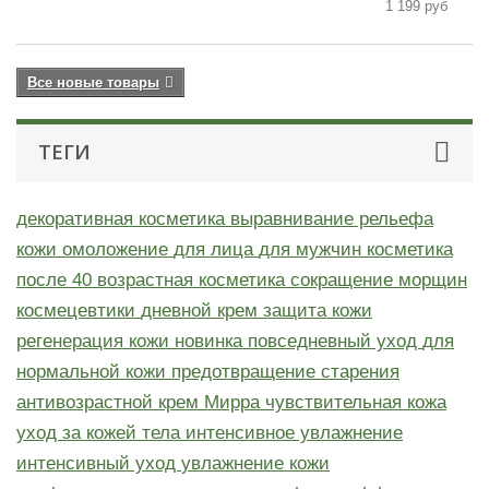
1 199 руб
Все новые товары
ТЕГИ
декоративная косметика
выравнивание рельефа
кожи
омоложение
для лица
для мужчин
косметика
после 40
возрастная косметика
сокращение морщин
космецевтики
дневной крем
защита кожи
регенерация кожи
новинка
повседневный уход
для
нормальной кожи
предотвращение старения
антивозрастной крем
Мирра
чувствительная кожа
уход за кожей тела
интенсивное увлажнение
интенсивный уход
увлажнение кожи