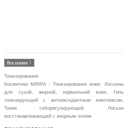
Д
91
1
0
р
Все скидки
Тонизирование
Косметика MIRRA - Тонизирование кожи: Лосьоны
для сухой, жирной, нормальной кожи, Гель
тонизирующий с антиоксидантным комплексом,
Тоник себорегулирующий, Лосьон
восстанавливающий с икорным золем