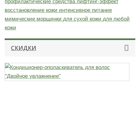
профилактические средства
лифтинг-эффект
восстановление кожи
интенсивное питание
мимические морщинки
для сухой кожи
для любой
кожи
СКИДКИ
К
о
д
в
"
у
п
н
с
1