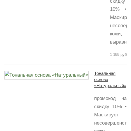
скидку
10% •
Маскиру
несовер
кожи,
выравнив
1 199 руб
Тональная
основа
«Натуральный»
промокод на
скидку 10% •
Маскирует
несовершенств