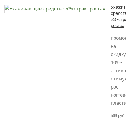
Ухажива
средство
«Экстрак
роста»
промоко
на
скидку
10%•
активно
стимули
рост
ногтево
пластины
569 руб