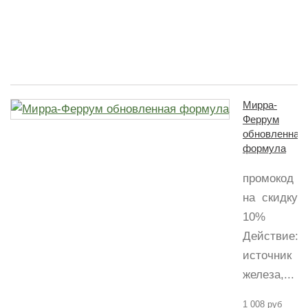
в
ф
90
Мирра-
Феррум
обновленная
формула
промокод
на скидку
10%
Действие:Д
источник
железа,...
1 008 руб