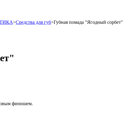
ТИКА
>
Средства для губ
>
Губная помада "Ягодный сорбет"
ет"
новым финишем.