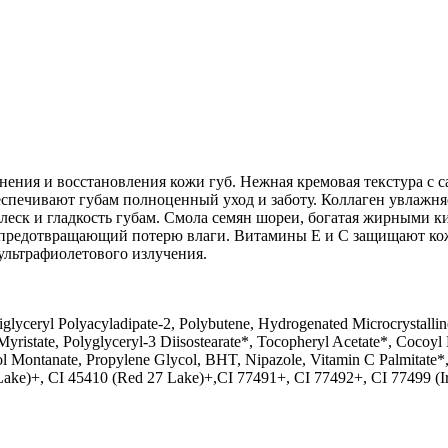
нения и восстановления кожи губ. Нежная кремовая текстура с
еспечивают губам полноценный уход и заботу. Коллаген увлажня
еск и гладкость губам. Смола семян шореи, богатая жирными ки
 предотвращающий потерю влаги. Витамины Е и С защищают кож
льтрафиолетового излучения.
glyceryl Polyacyladipate-2, Polybutene, Hydrogenated Microcrystall
Myristate, Polyglyceryl-3 Diisostearate*, Tocopheryl Acetate*, Cocoyl 
ol Montanate, Propylene Glycol, BHT, Nipazole, Vitamin C Palmitate*,
 Lake)+, CI 45410 (Red 27 Lake)+,CI 77491+, CI 77492+, CI 77499 (