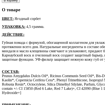
В корзину
О товаре
ЦВЕТ:
Ягодный сорбет
УПАКОВКА:
4,5 грамма.
ДЕЙСТВИЕ:
Губная помада с формулой, обогащенной коллагеном для увлаж
протяжении всего дня. Натуральные ингредиенты в составе об
миндаля и масло клещевины смягчают и увлажняют, придают бл
Карнаубский воск и пчелиный воск создают защитный барьер,
защитные функции. УФ-фильтр защищает нежную кожу губ от у
СОСТАВ:
Prunus Amygdalus Dulcis Oil*, Ricinus Communis Seed Oil*, Bis-Di
Kaolin*, Copernicia Cerifera Cera*, Phenyl Trimethicone, Isopropyl 
Robusta Resin*, Octocrylene, Silica Dimethyl Silylate, Parfum, Glyc
contain +/- CI 15850 (Red 6 Lake, Red 7 Lake)+, CI 42090 (Blue 1
Hydroxide+]
ПРИМЕНЕНИЕ: