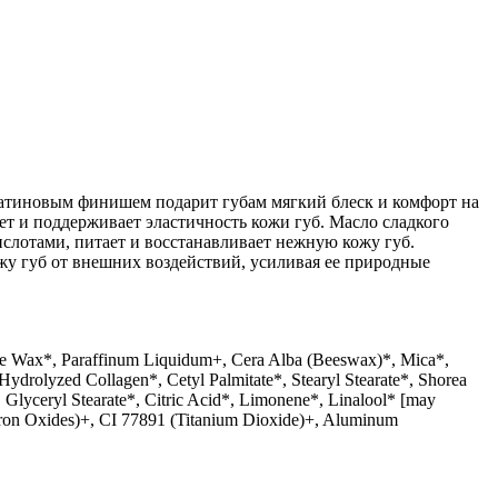
 сатиновым финишем подарит губам мягкий блеск и комфорт на
ет и поддерживает эластичность кожи губ. Масло сладкого
слотами, питает и восстанавливает нежную кожу губ.
у губ от внешних воздействий, усиливая ее природные
ine Wax*, Paraffinum Liquidum+, Cera Alba (Beeswax)*, Mica*,
Hydrolyzed Collagen*, Cetyl Palmitate*, Stearyl Stearate*, Shorea
 Glyceryl Stearate*, Citric Acid*, Limonene*, Linalool* [may
Iron Oxides)+, CI 77891 (Titanium Dioxide)+, Aluminum